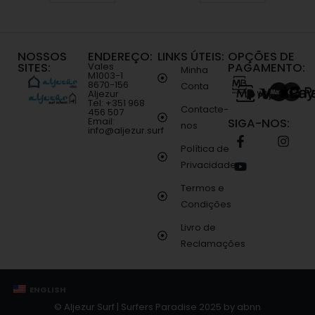
NOSSOS
ENDEREÇO:
LINKS ÚTEIS:
OPÇÕES DE
SITES:
PAGAMENTO:
Vales
Minha
M1003-1
8670-156
Conta
Aljezur
Tel: +351 968
Contacte-
456 507
Email:
SIGA-NOS:
nos
info@aljezur.surf
Política de
Privacidade
Termos e
Condições
Livro de
Reclamações
ENGLISH
© Aljezur Surf | Surfers Paradise 2025 by
abnn