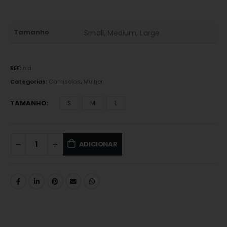
Tamanho
Small, Medium, Large
REF:
n.d.
Categorias:
Camisolas
,
Mulher
TAMANHO
S
M
L
ADICIONAR