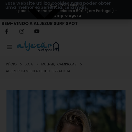
Este website utiliza cookies para poder obter
ENVIO GRÁTIS
uma melhor experiência.
Leia mais.
- para encomendas superiores a 50€ *( em Portugal ) -
Compre agora
BEM-VINDO A ALJEZUR SURF SPOT
INÍCIO
LOJA
MULHER
,
CAMISOLAS
ALJEZUR CAMISOLA FECHO TERRACOTA