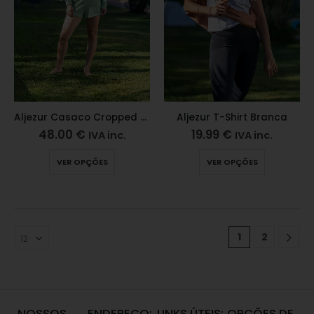
Aljezur Casaco Cropped Matcha
Aljezur T-Shirt Branca
48.00
€
19.99
€
IVA inc.
IVA inc.
VER OPÇÕES
VER OPÇÕES
1
2
NOSSOS
ENDEREÇO:
LINKS ÚTEIS:
OPÇÕES DE