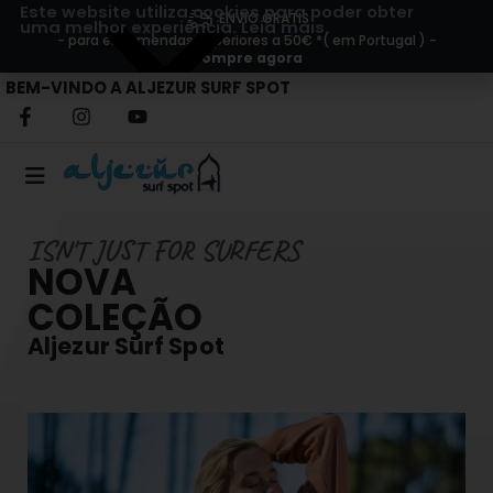
Este website utiliza cookies para poder obter
ENVIO GRÁTIS
uma melhor experiência.
Leia mais.
- para encomendas superiores a 50€ *( em Portugal ) -
Compre agora
BEM-VINDO A ALJEZUR SURF SPOT
ISN'T JUST FOR SURFERS
NOVA
COLEÇÃO
Aljezur Surf Spot