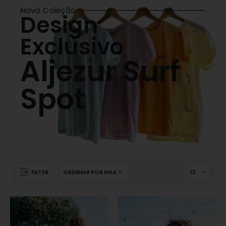
Nova Coleção
Design
Exclusivo
Aljezur Surf
Spot
FILTER