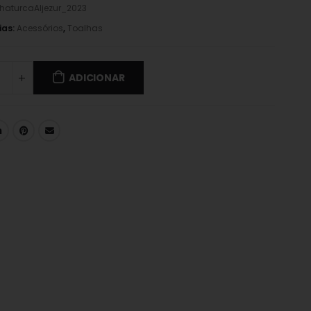
haturcaAljezur_2023
ias:
Acessórios
,
Toalhas
ADICIONAR