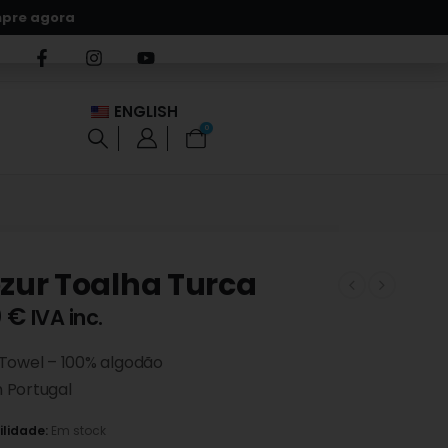
pre agora
ENGLISH
0
ezur Toalha Turca
0
€
IVA inc.
 Towel – 100% algodão
 Portugal
ilidade:
Em stock