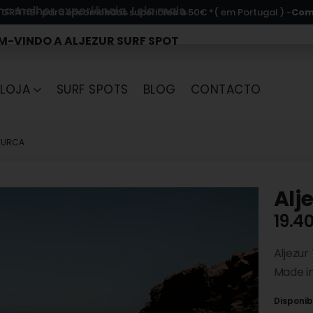
uma melhor experiência.
Leia mais.
- para encomendas superiores a 50€ *( em Portugal ) -
Com
 GRÁTIS
M-VINDO A ALJEZUR SURF SPOT
LOJA
SURF SPOTS
BLOG
CONTACTO
TURCA
Alj
19.4
Aljezur
Made in
Disponib