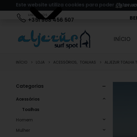
Este website utiliza cookies para poder obter 
ENVIO
LIGUE-NOS
BE
+351 968 456 507
INÍCIO
INÍCIO
LOJA
ACESSÓRIOS
,
TOALHAS
ALJEZUR TOALHA 
Categorias
Acessórios
Toalhas
Homem
Mulher